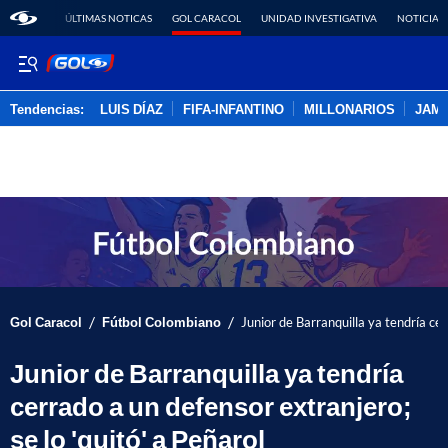
ÚLTIMAS NOTICAS
GOL CARACOL
UNIDAD INVESTIGATIVA
NOTICIAS
Tendencias:
LUIS DÍAZ
FIFA-INFANTINO
MILLONARIOS
JAM
PUBLICIDAD
/
/
Gol Caracol
Fútbol Colombiano
Junior de Barranquilla ya tendría cer
Junior de Barranquilla ya tendría
cerrado a un defensor extranjero;
se lo 'quitó' a Peñarol