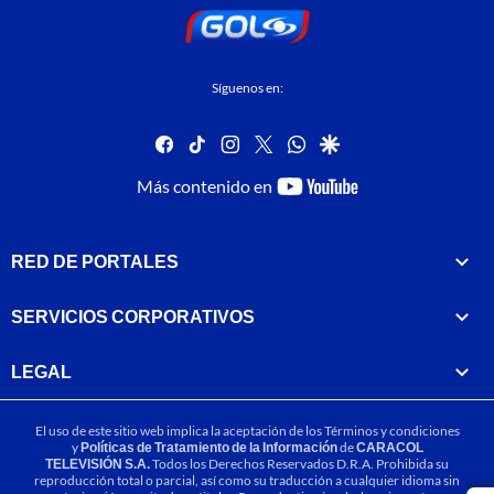
Síguenos en:
facebook
tiktok
instagram
twitter
whatsapp
google
youtube-
Más contenido en
footer
RED DE PORTALES
SERVICIOS CORPORATIVOS
LEGAL
El uso de este sitio web implica la aceptación de los
Términos y condiciones
y
Políticas de Tratamiento de la Información
de
CARACOL
TELEVISIÓN S.A.
Todos los Derechos Reservados D.R.A. Prohibida su
reproducción total o parcial, así como su traducción a cualquier idioma sin