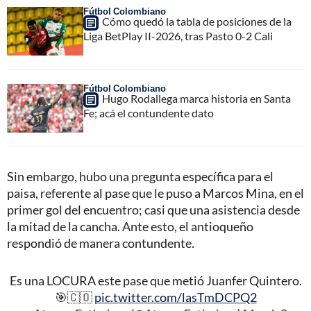
Fútbol Colombiano
Cómo quedó la tabla de posiciones de la
Liga BetPlay II-2026, tras Pasto 0-2 Cali
Fútbol Colombiano
Hugo Rodallega marca historia en Santa
Fe; acá el contundente dato
Sin embargo, hubo una pregunta específica para el
paisa, referente al pase que le puso a Marcos Mina, en el
primer gol del encuentro; casi que una asistencia desde
la mitad de la cancha. Ante esto, el antioqueño
respondió de manera contundente.
Es una LOCURA este pase que metió Juanfer Quintero.
🎯🇨🇴
pic.twitter.com/lasTmDCPQ2