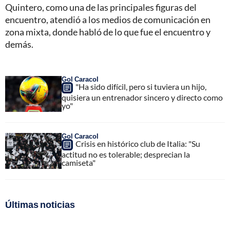
Quintero, como una de las principales figuras del
encuentro, atendió a los medios de comunicación en
zona mixta, donde habló de lo que fue el encuentro y
demás.
Gol Caracol
"Ha sido difícil, pero si tuviera un hijo,
quisiera un entrenador sincero y directo como
yo"
Gol Caracol
Crisis en histórico club de Italia: "Su
actitud no es tolerable; desprecian la
camiseta"
Últimas noticias