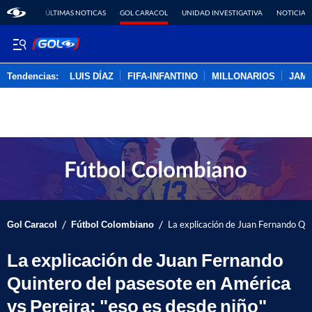
ÚLTIMAS NOTICAS
GOL CARACOL
UNIDAD INVESTIGATIVA
NOTICIAS
Tendencias:
LUIS DÍAZ
FIFA-INFANTINO
MILLONARIOS
JAM
PUBLICIDAD
/
/
Gol Caracol
Fútbol Colombiano
La explicación de Juan Fernando Qui
La explicación de Juan Fernando
Quintero del pasesote en América
vs Pereira: "eso es desde niño"