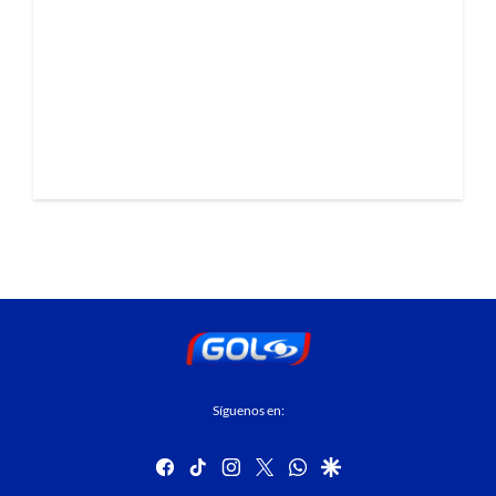
Síguenos en:
facebook
tiktok
instagram
twitter
whatsapp
google