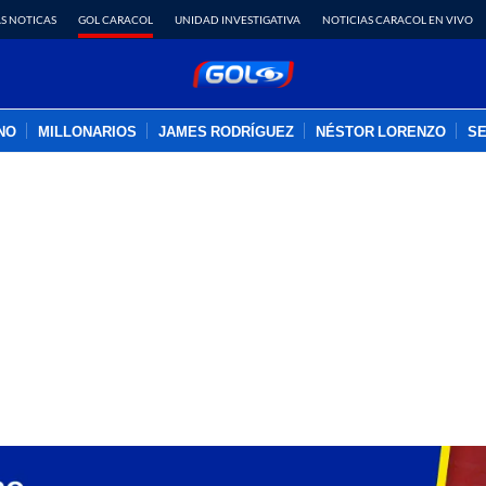
S NOTICAS
GOL CARACOL
UNIDAD INVESTIGATIVA
NOTICIAS CARACOL EN VIVO
INO
MILLONARIOS
JAMES RODRÍGUEZ
NÉSTOR LORENZO
SE
PUBLICIDAD