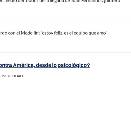
 en medio del 'boom' de la llegada de Juan Fernando Quintero
do con el Medellín; "estoy feliz, es el equipo que amo"
contra América, desde lo psicológico?
PUBLICIDAD