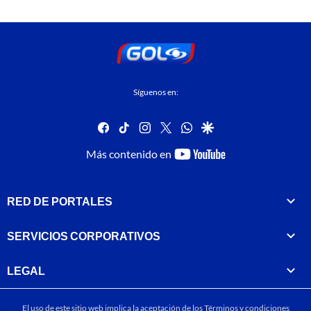
Síguenos en:
facebook
tiktok
instagram
twitter
whatsapp
google
youtube-
Más contenido en
footer
RED DE PORTALES
SERVICIOS CORPORATIVOS
LEGAL
El uso de este sitio web implica la aceptación de los
Términos y condiciones