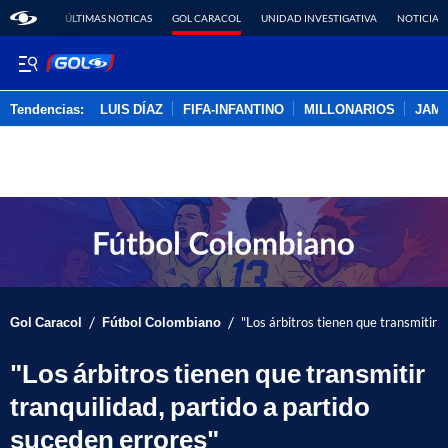
ÚLTIMAS NOTICAS
GOL CARACOL
UNIDAD INVESTIGATIVA
NOTICIAS
Tendencias:
LUIS DÍAZ
FIFA-INFANTINO
MILLONARIOS
JAM
PUBLICIDAD
/
/
Gol Caracol
Fútbol Colombiano
"Los árbitros tienen que transmitir t
"Los árbitros tienen que transmitir
tranquilidad, partido a partido
suceden errores"