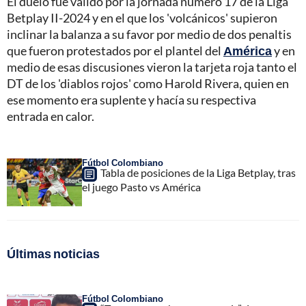
El duelo fue válido por la jornada número 17 de la Liga
Betplay II-2024 y en el que los 'volcánicos' supieron
inclinar la balanza a su favor por medio de dos penaltis
que fueron protestados por el plantel del
América
y en
medio de esas discusiones vieron la tarjeta roja tanto el
DT de los 'diablos rojos' como Harold Rivera, quien en
ese momento era suplente y hacía su respectiva
entrada en calor.
Fútbol Colombiano
Tabla de posiciones de la Liga Betplay, tras
el juego Pasto vs América
Últimas noticias
Fútbol Colombiano