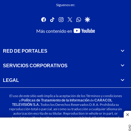
Síguenos en:
facebook
tiktok
instagram
twitter
whatsapp
google
youtube-
Más contenido en
footer
RED DE PORTALES
SERVICIOS CORPORATIVOS
LEGAL
El uso de este sitio web implica la aceptación de los
Términos y condiciones
y
Políticas de Tratamiento de la Información
de
CARACOL
TELEVISIÓN S.A.
Todos los Derechos Reservados D.R.A. Prohibida su
reproducción total o parcial, así como su traducción a cualquier idioma sin
autorización escrita de su titular. Reproduction in whole or in part, or
cl
translation without written permission is prohibited. All rights reserved
2025.