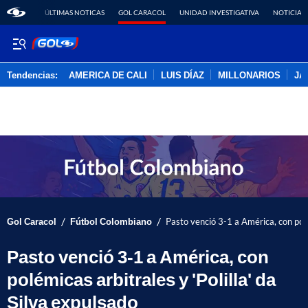
ÚLTIMAS NOTICAS
GOL CARACOL
UNIDAD INVESTIGATIVA
NOTICIAS
Tendencias:
AMERICA DE CALI
LUIS DÍAZ
MILLONARIOS
JA
PUBLICIDAD
/
/
Gol Caracol
Fútbol Colombiano
Pasto venció 3-1 a América, con polém
Pasto venció 3-1 a América, con
polémicas arbitrales y 'Polilla' da
Silva expulsado