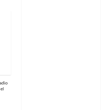
adio
 el