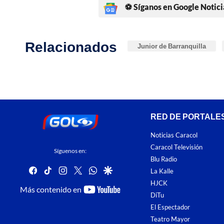
⚽ Síganos en Google Notici
Relacionados
Junior de Barranquilla
RED DE PORTALE
Noticias Caracol
Caracol Televisión
Síguenos en:
Blu Radio
facebook
tiktok
instagram
twitter
whatsapp
google
La Kalle
HJCK
youtube-
Más contenido en
DiTu
footer
El Espectador
Teatro Mayor