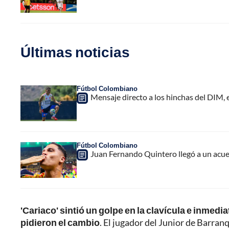
Últimas noticias
Fútbol Colombiano
Mensaje directo a los hinchas del DIM,
Fútbol Colombiano
Juan Fernando Quintero llegó a un acuer
'Cariaco' sintió un golpe en la clavícula e inmed
pidieron el cambio
. El jugador del Junior de Barran