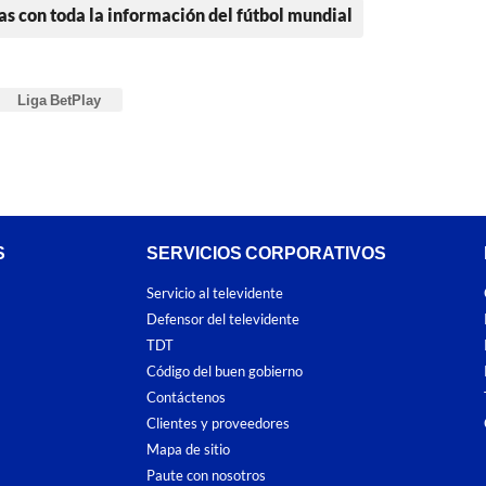
as con toda la información del fútbol mundial
Liga BetPlay
S
SERVICIOS CORPORATIVOS
Servicio al televidente
Defensor del televidente
TDT
Código del buen gobierno
Contáctenos
Clientes y proveedores
Mapa de sitio
Paute con nosotros