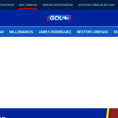
S NOTICAS
GOL CARACOL
UNIDAD INVESTIGATIVA
NOTICIAS CARACOL EN VIVO
INO
MILLONARIOS
JAMES RODRÍGUEZ
NÉSTOR LORENZO
SE
PUBLICIDAD