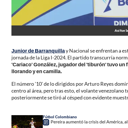
Así fue 
Junior de Barranquilla
y Nacional se enfrentan a es
jornada de la Liga I-2024. El partido transcurría norma
'Cariaco' González, jugador del 'tiburón' tuvo un
llorando y en camilla.
El número '10' de lo dirigidos por Arturo Reyes domina
centro al área, pero tras esto, el volante venezolano 
posteriormente se tiró al césped con evidente muestr
Fútbol Colombiano
Pereira aumentó la crisis del América, a