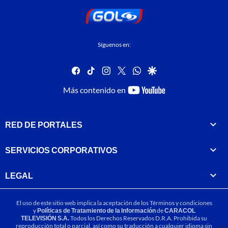
Síguenos en:
facebook
tiktok
instagram
twitter
whatsapp
google
youtube-
Más contenido en
footer
RED DE PORTALES
SERVICIOS CORPORATIVOS
LEGAL
El uso de este sitio web implica la aceptación de los
Términos y condiciones
y
Políticas de Tratamiento de la Información
de
CARACOL
TELEVISIÓN S.A.
Todos los Derechos Reservados D.R.A. Prohibida su
reproducción total o parcial, así como su traducción a cualquier idioma sin