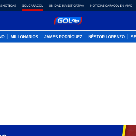
S NOTICAS
GOL CARACOL
UNIDAD INVESTIGATIVA
NOTICIAS CARACOL EN VIVO
INO
MILLONARIOS
JAMES RODRÍGUEZ
NÉSTOR LORENZO
SE
PUBLICIDAD