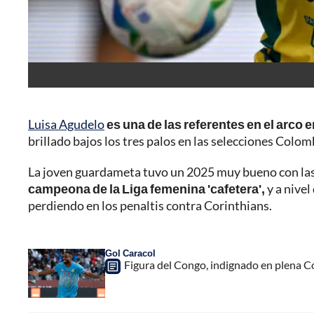
Luisa Agudelo
es una de las referentes en el arco 
brillado bajos los tres palos en las selecciones Colo
La joven guardameta tuvo un 2025 muy bueno con las 
campeona de la Liga femenina 'cafetera',
y a nivel
perdiendo en los penaltis contra Corinthians.
Gol Caracol
Figura del Congo, indignado en plena C