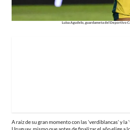
Luisa Agudelo, guardameta del Deportivo Cal
A raíz de su gran momento con las 'verdiblancas' y la 't
Uruguay, mismo que antes de finalizar el año elige a 