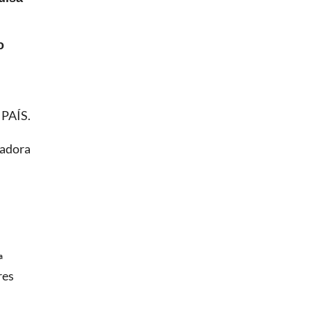
o
PAÍS.
gadora
ª
res