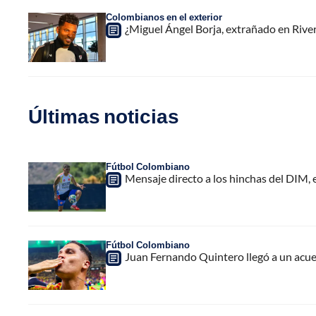
Colombianos en el exterior
¿Miguel Ángel Borja, extrañado en River
Últimas noticias
Fútbol Colombiano
Mensaje directo a los hinchas del DIM,
Fútbol Colombiano
Juan Fernando Quintero llegó a un acuer