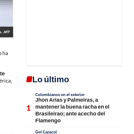
o.
AFP
o ha
te
Lo último
érica,
Colombianos en el exterior
Jhon Arias y Palmeiras, a
mantener la buena racha en el
Brasileirao; ante acecho del
Flamengo
Gol Caracol