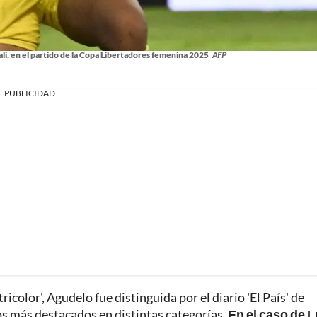
i, en el partido de la Copa Libertadores femenina 2025
AFP
PUBLICIDAD
ricolor', Agudelo fue distinguida por el diario 'El País' de
los más destacados en distintas categorías.
En el caso de L