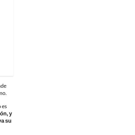
nde
mo.
 es
ón, y
va su