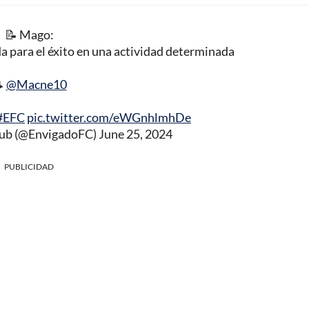
📝 Mago:
 para el éxito en una actividad determinada

@Macne10
#EFC
pic.twitter.com/eWGnhlmhDe
lub (@EnvigadoFC)
June 25, 2024
PUBLICIDAD