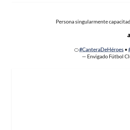
Persona singularmente capacitada

🍊
#CanteraDeHéroes
•
— Envigado Fútbol C