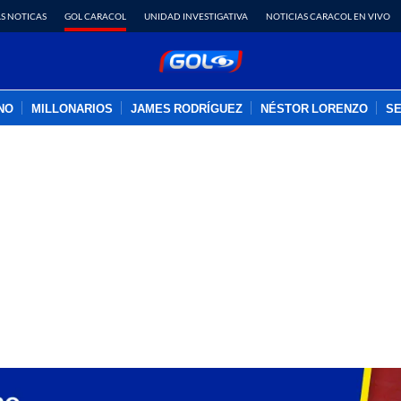
S NOTICAS
GOL CARACOL
UNIDAD INVESTIGATIVA
NOTICIAS CARACOL EN VIVO
INO
MILLONARIOS
JAMES RODRÍGUEZ
NÉSTOR LORENZO
SE
PUBLICIDAD