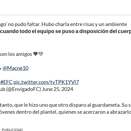
go’ no pudo faltar. Hubo charla entre risas y un ambiente
, cuando todo el equipo se puso a disposición del cuer
son los amigos 🧡💚

@Macne10
•
#EFC
pic.twitter.com/tvTPK1YVl7
lub (@EnvigadoFC)
June 25, 2024
tanto, que le hizo uno que otro disparo al guardameta. Su 
óvenes dentro del plantel, quienes se acercaron a abrazarlo
PUBLICIDAD