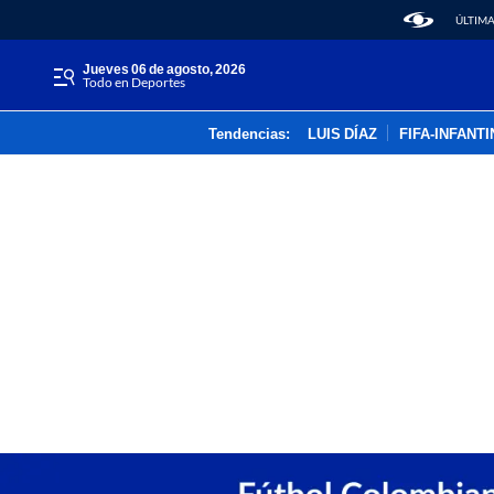
ÚLTIMA
jueves 06 de agosto, 2026
Todo en Deportes
Tendencias:
LUIS DÍAZ
FIFA-INFANT