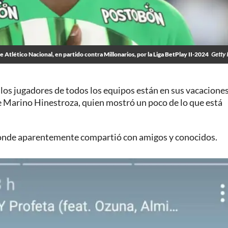
 Atlético Nacional, en partido contra Millonarios, por la Liga BetPlay II-2024
Getty 
los jugadores de todos los equipos están en sus vacacione
fue Marino Hinestroza, quien mostró un poco de lo que está
 donde aparentemente compartió con amigos y conocidos.