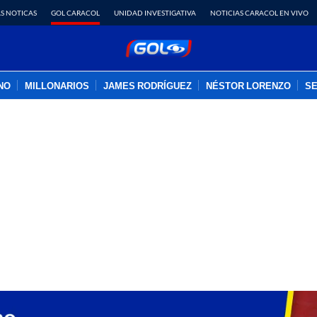
S NOTICAS
GOL CARACOL
UNIDAD INVESTIGATIVA
NOTICIAS CARACOL EN VIVO
INO
MILLONARIOS
JAMES RODRÍGUEZ
NÉSTOR LORENZO
SE
PUBLICIDAD