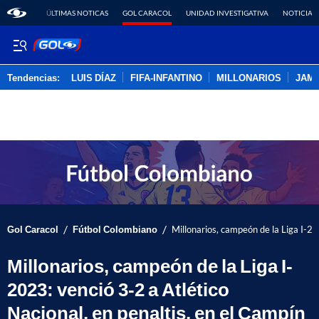
ÚLTIMAS NOTICAS
GOL CARACOL
UNIDAD INVESTIGATIVA
NOTICIAS
Tendencias:
LUIS DÍAZ
FIFA-INFANTINO
MILLONARIOS
JAM
PUBLICIDAD
/
/
Gol Caracol
Fútbol Colombiano
Millonarios, campeón de la Liga I-20
Millonarios, campeón de la Liga I-
2023: venció 3-2 a Atlético
Nacional, en penaltis, en el Campín