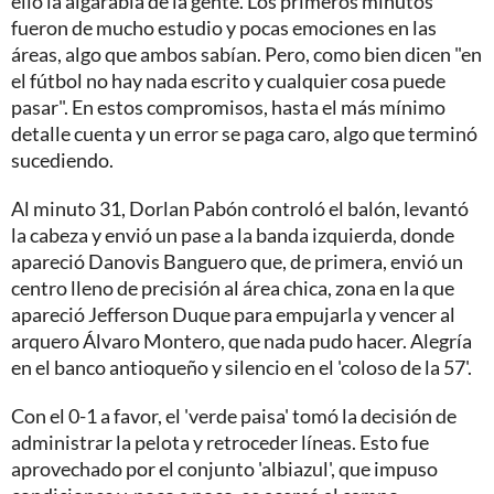
ello la algarabía de la gente. Los primeros minutos
fueron de mucho estudio y pocas emociones en las
áreas, algo que ambos sabían. Pero, como bien dicen "en
el fútbol no hay nada escrito y cualquier cosa puede
pasar". En estos compromisos, hasta el más mínimo
detalle cuenta y un error se paga caro, algo que terminó
sucediendo.
Al minuto 31, Dorlan Pabón controló el balón, levantó
la cabeza y envió un pase a la banda izquierda, donde
apareció Danovis Banguero que, de primera, envió un
centro lleno de precisión al área chica, zona en la que
apareció Jefferson Duque para empujarla y vencer al
arquero Álvaro Montero, que nada pudo hacer. Alegría
en el banco antioqueño y silencio en el 'coloso de la 57'.
Con el 0-1 a favor, el 'verde paisa' tomó la decisión de
administrar la pelota y retroceder líneas. Esto fue
aprovechado por el conjunto 'albiazul', que impuso