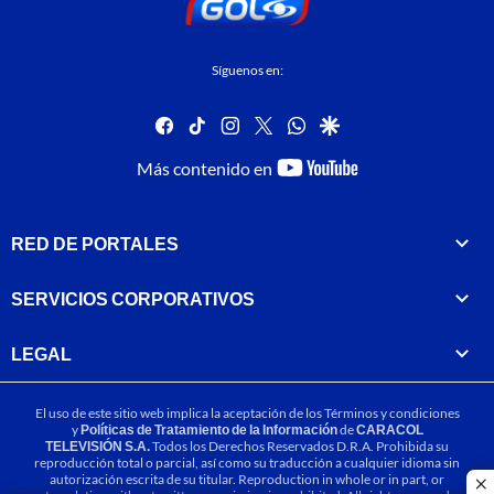
Síguenos en:
facebook
tiktok
instagram
twitter
whatsapp
google
youtube-
Más contenido en
footer
RED DE PORTALES
SERVICIOS CORPORATIVOS
LEGAL
El uso de este sitio web implica la aceptación de los
Términos y condiciones
y
Políticas de Tratamiento de la Información
de
CARACOL
TELEVISIÓN S.A.
Todos los Derechos Reservados D.R.A. Prohibida su
reproducción total o parcial, así como su traducción a cualquier idioma sin
autorización escrita de su titular. Reproduction in whole or in part, or
cl