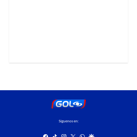
Síguenos en:
facebook
tiktok
instagram
twitter
whatsapp
google