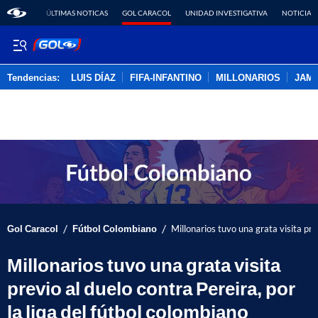
ÚLTIMAS NOTICAS
GOL CARACOL
UNIDAD INVESTIGATIVA
NOTICIAS
Tendencias:
LUIS DÍAZ
FIFA-INFANTINO
MILLONARIOS
JAM
PUBLICIDAD
/
/
Gol Caracol
Fútbol Colombiano
Millonarios tuvo una grata visita pre
Millonarios tuvo una grata visita
previo al duelo contra Pereira, por
la liga del fútbol colombiano