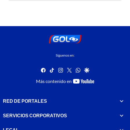
Síguenos en:
facebook
tiktok
instagram
twitter
whatsapp
google
youtube-
Más contenido en
footer
RED DE PORTALES
SERVICIOS CORPORATIVOS
LEGAL