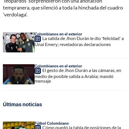
'leopardos' sorprendieron con una anotación
tempranera, que silenció a toda la hinchada del cuadro
'verdolaga'.
Colombianos en el exterior
La salida de Jhon Durán le dio 'felicidad' a
Unai Emery; reveladoras declaraciones
Colombianos en el exterior
El gesto de Jhon Durán a las cámaras, en
medio de posible salida a Arabia; mandó
mensaje
Últimas noticias
Fútbol Colombiano
Cómo quedó la tabla de posiciones de la