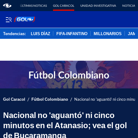
ÚLTIMAS NOTICAS
GOL CARACOL
UNIDAD INVESTIGATIVA
NOTICIAS
Tendencias:
LUIS DÍAZ
FIFA-INFANTINO
MILLONARIOS
JAM
PUBLICIDAD
/
/
Gol Caracol
Fútbol Colombiano
Nacional no 'aguantó' ni cinco minut
Nacional no 'aguantó' ni cinco
minutos en el Atanasio; vea el gol
de Bucaramanga