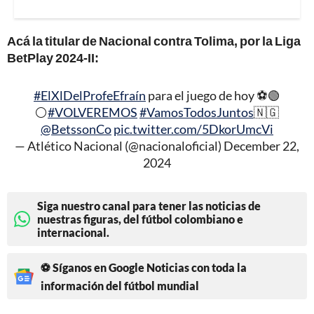
Acá la titular de Nacional contra Tolima, por la Liga
BetPlay 2024-II:
#ElXlDelProfeEfraín
para el juego de hoy ⚽️🟢
⚪️
#VOLVEREMOS
#VamosTodosJuntos
🇳🇬
@BetssonCo
pic.twitter.com/5DkorUmcVi
— Atlético Nacional (@nacionaloficial)
December 22,
2024
Siga nuestro canal para tener las noticias de
nuestras figuras, del fútbol colombiano e
internacional.
⚽ Síganos en Google Noticias con toda la
información del fútbol mundial