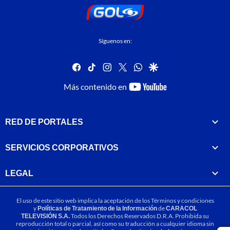
Síguenos en:
facebook
tiktok
instagram
twitter
whatsapp
google
youtube-
Más contenido en
footer
RED DE PORTALES
SERVICIOS CORPORATIVOS
LEGAL
El uso de este sitio web implica la aceptación de los
Términos y condiciones
y
Políticas de Tratamiento de la Información
de
CARACOL
TELEVISIÓN S.A.
Todos los Derechos Reservados D.R.A. Prohibida su
reproducción total o parcial, así como su traducción a cualquier idioma sin