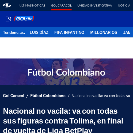
ÚLTIMAS NOTICAS
GOL CARACOL
UNIDAD INVESTIGATIVA
NOTICIAS
Tendencias:
LUIS DÍAZ
FIFA-INFANTINO
MILLONARIOS
JAM
PUBLICIDAD
/
/
Gol Caracol
Fútbol Colombiano
Nacional no vacila: va con todas sus 
Nacional no vacila: va con todas
sus figuras contra Tolima, en final
de vuelta de Liga BetPlay