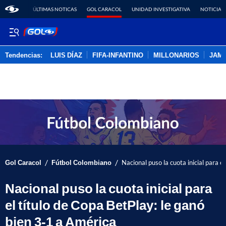
ÚLTIMAS NOTICAS
GOL CARACOL
UNIDAD INVESTIGATIVA
NOTICIAS
Tendencias:
LUIS DÍAZ
FIFA-INFANTINO
MILLONARIOS
JAM
PUBLICIDAD
/
/
Gol Caracol
Fútbol Colombiano
Nacional puso la cuota inicial para e
Nacional puso la cuota inicial para
el título de Copa BetPlay: le ganó
bien 3-1 a América