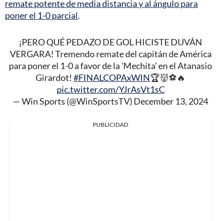
remate potente de media distancia y al ángulo para
poner el 1-0 parcial
.
¡PERO QUÉ PEDAZO DE GOL HICISTE DUVÁN
VERGARA! Tremendo remate del capitán de América
para poner el 1-0 a favor de la 'Mechita' en el Atanasio
Girardot!
#FINALCOPAxWIN
🏆👹⚽🔥
pic.twitter.com/YJrAsVt1sC
— Win Sports (@WinSportsTV)
December 13, 2024
PUBLICIDAD