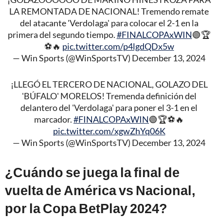
LA REMONTADA DE NACIONAL! Tremendo remate
del atacante 'Verdolaga' para colocar el 2-1 en la
primera del segundo tiempo.
#FINALCOPAxWIN
🟢🏆
⚽🔥
pic.twitter.com/p4lgdQDx5w
— Win Sports (@WinSportsTV)
December 13, 2024
¡LLEGÓ EL TERCERO DE NACIONAL, GOLAZO DEL
'BÚFALO' MORELOS! Tremenda definición del
delantero del 'Verdolaga' para poner el 3-1 en el
marcador.
#FINALCOPAxWIN
🟢🏆⚽🔥
pic.twitter.com/xgwZhYq06K
— Win Sports (@WinSportsTV)
December 13, 2024
¿Cuándo se juega la final de
vuelta de América vs Nacional,
por la Copa BetPlay 2024?