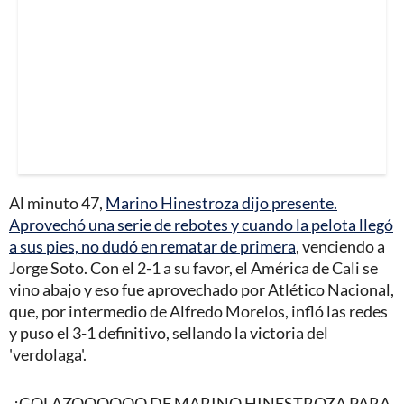
Al minuto 47,
Marino Hinestroza dijo presente.
Aprovechó una serie de rebotes y cuando la pelota llegó
a sus pies, no dudó en rematar de primera
, venciendo a
Jorge Soto. Con el 2-1 a su favor, el América de Cali se
vino abajo y eso fue aprovechado por Atlético Nacional,
que, por intermedio de Alfredo Morelos, infló las redes
y puso el 3-1 definitivo, sellando la victoria del
'verdolaga'.
¡GOLAZOOOOOO DE MARINO HINESTROZA PARA