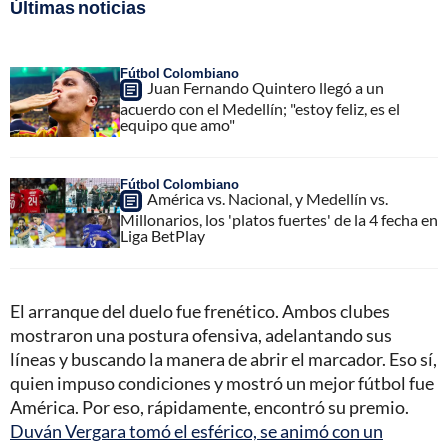
Últimas noticias
Fútbol Colombiano
Juan Fernando Quintero llegó a un
acuerdo con el Medellín; "estoy feliz, es el
equipo que amo"
Fútbol Colombiano
América vs. Nacional, y Medellín vs.
Millonarios, los 'platos fuertes' de la 4 fecha en
Liga BetPlay
El arranque del duelo fue frenético. Ambos clubes
mostraron una postura ofensiva, adelantando sus
líneas y buscando la manera de abrir el marcador. Eso sí,
quien impuso condiciones y mostró un mejor fútbol fue
América. Por eso, rápidamente, encontró su premio.
Duván Vergara tomó el esférico, se animó con un