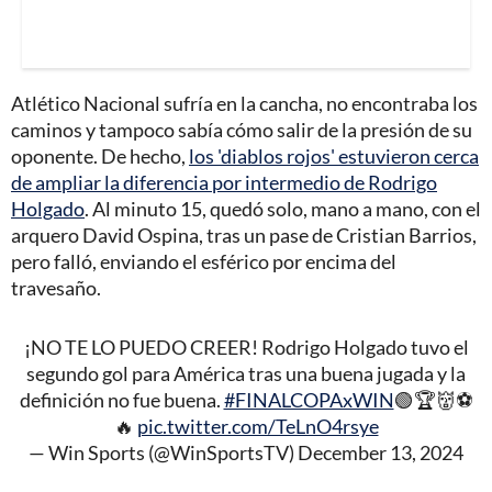
Atlético Nacional sufría en la cancha, no encontraba los
caminos y tampoco sabía cómo salir de la presión de su
oponente. De hecho,
los 'diablos rojos' estuvieron cerca
de ampliar la diferencia por intermedio de Rodrigo
Holgado
. Al minuto 15, quedó solo, mano a mano, con el
arquero David Ospina, tras un pase de Cristian Barrios,
pero falló, enviando el esférico por encima del
travesaño.
¡NO TE LO PUEDO CREER! Rodrigo Holgado tuvo el
segundo gol para América tras una buena jugada y la
definición no fue buena.
#FINALCOPAxWIN
🟢🏆👹⚽
🔥
pic.twitter.com/TeLnO4rsye
— Win Sports (@WinSportsTV)
December 13, 2024