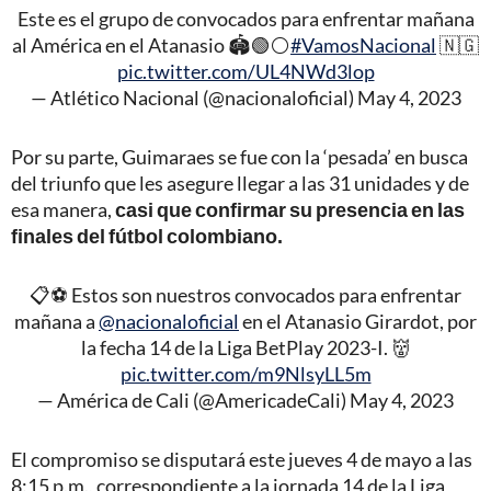
Este es el grupo de convocados para enfrentar mañana
al América en el Atanasio 🏟️🟢⚪️
#VamosNacional
🇳🇬
pic.twitter.com/UL4NWd3lop
— Atlético Nacional (@nacionaloficial)
May 4, 2023
Por su parte, Guimaraes se fue con la ‘pesada’ en busca
del triunfo que les asegure llegar a las 31 unidades y de
esa manera,
casi que confirmar su presencia en las
finales del fútbol colombiano.
📋⚽ Estos son nuestros convocados para enfrentar
mañana a
@nacionaloficial
en el Atanasio Girardot, por
la fecha 14 de la Liga BetPlay 2023-I. 👹
pic.twitter.com/m9NlsyLL5m
— América de Cali (@AmericadeCali)
May 4, 2023
El compromiso se disputará este jueves 4 de mayo a las
8:15 p.m., correspondiente a la jornada 14 de la Liga