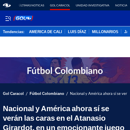
ÚLTIMAS NOTICAS
GOL CARACOL
UNIDAD INVESTIGATIVA
NOTICIAS
Tendencias:
AMERICA DE CALI
LUIS DÍAZ
MILLONARIOS
JA
PUBLICIDAD
/
/
Gol Caracol
Fútbol Colombiano
Nacional y América ahora sí se verá
Nacional y América ahora sí se
verán las caras en el Atanasio
Girardot, en un emocionante juego