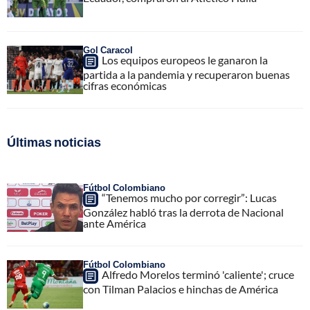
Gol Caracol
Los equipos europeos le ganaron la
partida a la pandemia y recuperaron buenas
cifras económicas
Últimas noticias
Fútbol Colombiano
“Tenemos mucho por corregir”: Lucas
González habló tras la derrota de Nacional
ante América
Fútbol Colombiano
Alfredo Morelos terminó 'caliente'; cruce
con Tilman Palacios e hinchas de América