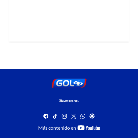
Síguenos en:
facebook
tiktok
instagram
twitter
whatsapp
google
youtube-
Más contenido en
footer