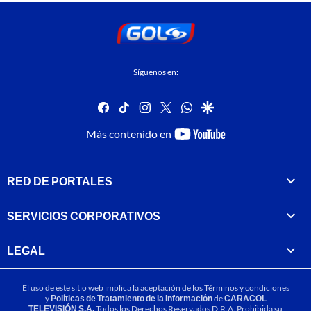
Síguenos en:
facebook
tiktok
instagram
twitter
whatsapp
google
youtube-
Más contenido en
footer
RED DE PORTALES
SERVICIOS CORPORATIVOS
LEGAL
El uso de este sitio web implica la aceptación de los
Términos y condiciones
y
Políticas de Tratamiento de la Información
de
CARACOL
TELEVISIÓN S.A.
Todos los Derechos Reservados D.R.A. Prohibida su