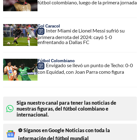
fútbol colombiano, luego de la primera jornada
Gol Caracol
Inter Miami de Lionel Messi sufrió su
primera derrota del 2024: cayó 1-0
enfrentando a Dallas FC
Fútbol Colombiano
Envigado se llevó un punto de Techo: 0-0
con Equidad, con Joan Parra como figura
Siga nuestro canal para tener las noticias de
nuestras figuras, del fútbol colombiano e
internacional.
⚽ Síganos en Google Noticias con toda la
información del fútbol mundial