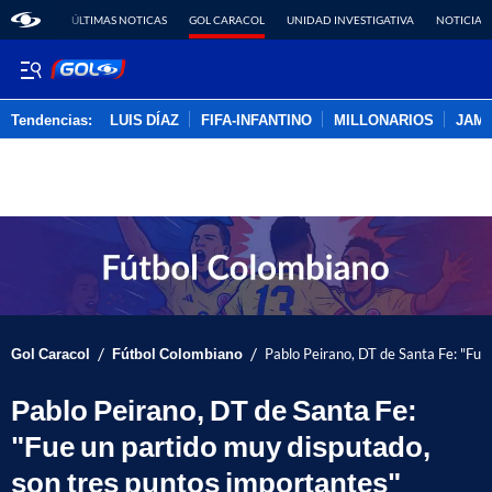
ÚLTIMAS NOTICAS
GOL CARACOL
UNIDAD INVESTIGATIVA
NOTICIAS
Tendencias:
LUIS DÍAZ
FIFA-INFANTINO
MILLONARIOS
JAM
PUBLICIDAD
/
/
Gol Caracol
Fútbol Colombiano
Pablo Peirano, DT de Santa Fe: "Fue
Pablo Peirano, DT de Santa Fe:
"Fue un partido muy disputado,
son tres puntos importantes"