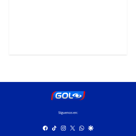
Síguenos en:
facebook
tiktok
instagram
twitter
whatsapp
google