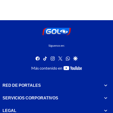
Síguenos en:
facebook
tiktok
instagram
twitter
whatsapp
google
youtube-
Más contenido en
footer
RED DE PORTALES
SERVICIOS CORPORATIVOS
LEGAL