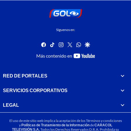
Síguenos en:
facebook
tiktok
instagram
twitter
whatsapp
google
youtube-
Más contenido en
footer
RED DE PORTALES
SERVICIOS CORPORATIVOS
LEGAL
El uso de este sitio web implica la aceptación de los
Términos y condiciones
y
Políticas de Tratamiento de la Información
de
CARACOL
TELEVISIÓN S.A.
Todos los Derechos Reservados D.R.A. Prohibida su