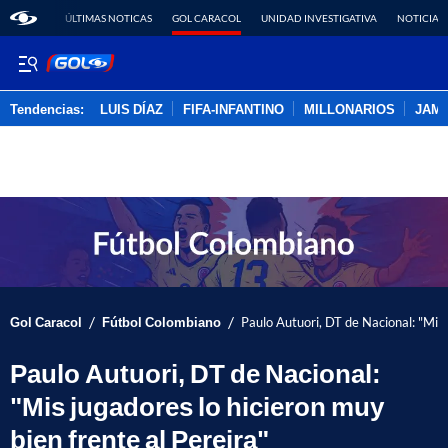
ÚLTIMAS NOTICAS
GOL CARACOL
UNIDAD INVESTIGATIVA
NOTICIAS
Tendencias:
LUIS DÍAZ
FIFA-INFANTINO
MILLONARIOS
JAM
PUBLICIDAD
/
/
Gol Caracol
Fútbol Colombiano
Paulo Autuori, DT de Nacional: "Mis 
Paulo Autuori, DT de Nacional:
"Mis jugadores lo hicieron muy
bien frente al Pereira"