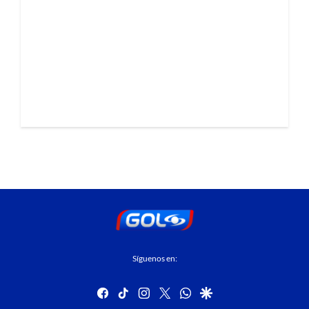
Síguenos en:
facebook
tiktok
instagram
twitter
whatsapp
google