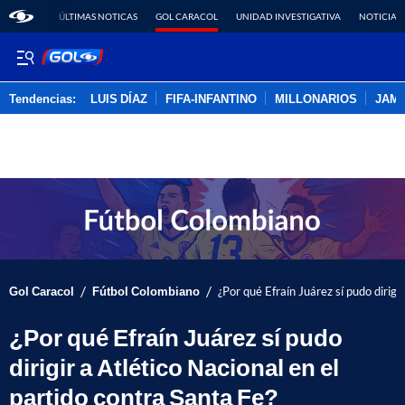
ÚLTIMAS NOTICAS
GOL CARACOL
UNIDAD INVESTIGATIVA
NOTICIAS
Tendencias:
LUIS DÍAZ
FIFA-INFANTINO
MILLONARIOS
JAM
PUBLICIDAD
/
/
Gol Caracol
Fútbol Colombiano
¿Por qué Efraín Juárez sí pudo dirigi
¿Por qué Efraín Juárez sí pudo
dirigir a Atlético Nacional en el
partido contra Santa Fe?