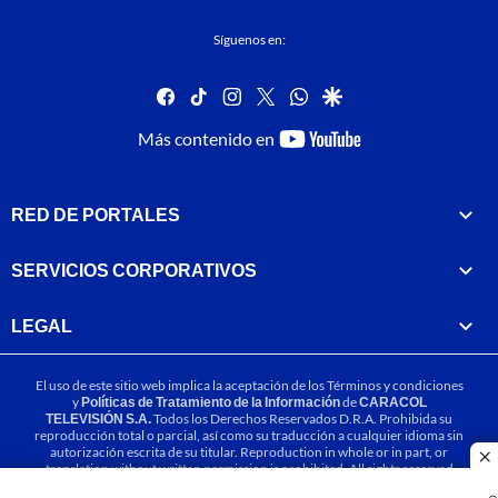
Síguenos en:
facebook
tiktok
instagram
twitter
whatsapp
google
youtube-
Más contenido en
footer
RED DE PORTALES
SERVICIOS CORPORATIVOS
LEGAL
El uso de este sitio web implica la aceptación de los
Términos y condiciones
y
Políticas de Tratamiento de la Información
de
CARACOL
TELEVISIÓN S.A.
Todos los Derechos Reservados D.R.A. Prohibida su
reproducción total o parcial, así como su traducción a cualquier idioma sin
autorización escrita de su titular. Reproduction in whole or in part, or
cl
translation without written permission is prohibited. All rights reserved
2025.