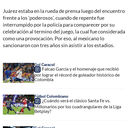
Juárez estaba en la rueda de prensa luego del encuentro
frente a los 'poderosos', cuando de repente fue
interrumpido por la policía para comparecer por su
celebración al termino del juego, la cual fue considerada
como una provocación. Por eso, al mexicano lo
sancionaron con tres años sin asistir a los estadios.
Gol Caracol
Falcao García y el homenaje que recibió
por lograr el récord de goleador histórico de
Colombia
Fútbol Colombiano
¿Cuándo será el clásico Santa Fe vs.
Millonarios por los cuadrangulares de la Liga
Betplay?