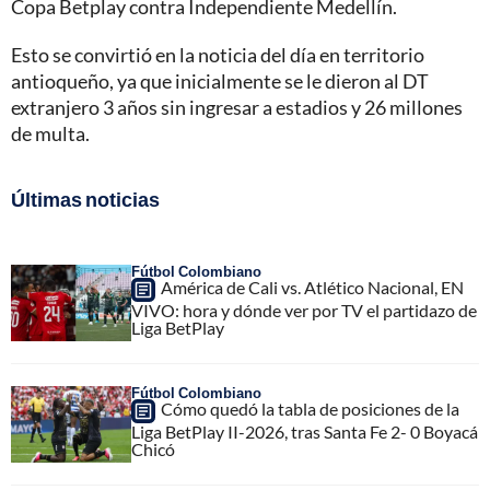
Copa Betplay contra Independiente Medellín.
Esto se convirtió en la noticia del día en territorio
antioqueño, ya que inicialmente se le dieron al DT
extranjero 3 años sin ingresar a estadios y 26 millones
de multa.
Últimas noticias
Fútbol Colombiano
América de Cali vs. Atlético Nacional, EN
VIVO: hora y dónde ver por TV el partidazo de
Liga BetPlay
Fútbol Colombiano
Cómo quedó la tabla de posiciones de la
Liga BetPlay II-2026, tras Santa Fe 2- 0 Boyacá
Chicó