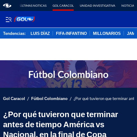
ÚLTIMAS NOTICAS
GOL CARACOL
UNIDAD INVESTIGATIVA
NOTICIAS
Tendencias:
LUIS DÍAZ
FIFA-INFANTINO
MILLONARIOS
JAM
PUBLICIDAD
/
/
Gol Caracol
Fútbol Colombiano
¿Por qué tuvieron que terminar ante
¿Por qué tuvieron que terminar
antes de tiempo América vs
Nacional, en la final de Copa