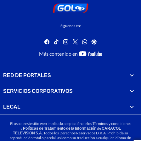
Síguenos en:
facebook
tiktok
instagram
twitter
whatsapp
google
youtube-
Más contenido en
footer
RED DE PORTALES
SERVICIOS CORPORATIVOS
LEGAL
El uso de este sitio web implica la aceptación de los
Términos y condiciones
y
Políticas de Tratamiento de la Información
de
CARACOL
TELEVISIÓN S.A.
Todos los Derechos Reservados D.R.A. Prohibida su
reproducción total o parcial, así como su traducción a cualquier idioma sin