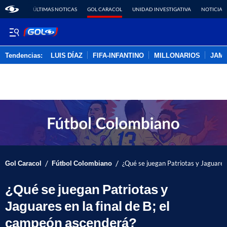
ÚLTIMAS NOTICAS
GOL CARACOL
UNIDAD INVESTIGATIVA
NOTICIAS
Tendencias:
LUIS DÍAZ
FIFA-INFANTINO
MILLONARIOS
JAM
PUBLICIDAD
/
/
Gol Caracol
Fútbol Colombiano
¿Qué se juegan Patriotas y Jaguares 
¿Qué se juegan Patriotas y
Jaguares en la final de B; el
campeón ascenderá?