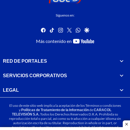
Síguenos en:
facebook
tiktok
instagram
twitter
whatsapp
google
youtube-
Más contenido en
footer
RED DE PORTALES
SERVICIOS CORPORATIVOS
LEGAL
El uso de este sitio web implica la aceptación de los
Términos y condiciones
y
Políticas de Tratamiento de la Información
de
CARACOL
TELEVISIÓN S.A.
Todos los Derechos Reservados D.R.A. Prohibida su
reproducción total o parcial, así como su traducción a cualquier idioma sin
autorización escrita de su titular. Reproduction in whole or in part, or
cl
translation without written permission is prohibited. All rights reserved