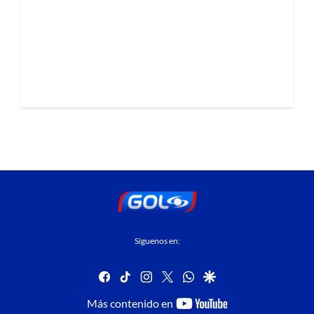
Síguenos en:
facebook
tiktok
instagram
twitter
whatsapp
google
youtube-
Más contenido en