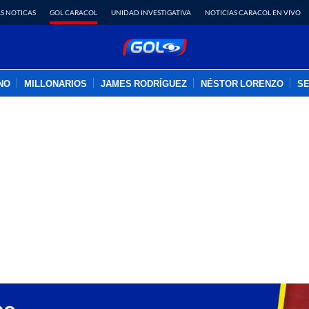
S NOTICAS
GOL CARACOL
UNIDAD INVESTIGATIVA
NOTICIAS CARACOL EN VIVO
INO
MILLONARIOS
JAMES RODRÍGUEZ
NÉSTOR LORENZO
SE
PUBLICIDAD