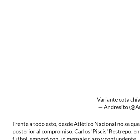
Variante cota chí
— Andresito (@
Frente a todo esto, desde Atlético Nacional no se qued
posterior al compromiso, Carlos 'Piscis' Restrepo, e
fútbol, empezó con un mensaje claro y contundente.