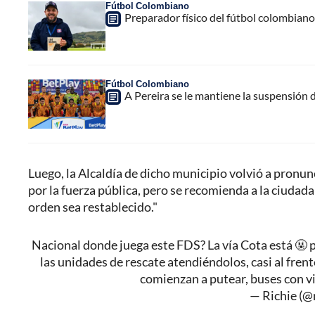
Fútbol Colombiano
Preparador físico del fútbol colombiano,
Fútbol Colombiano
A Pereira se le mantiene la suspensión 
Luego, la Alcaldía de dicho municipio volvió a pronun
por la fuerza pública, pero se recomienda a la ciudad
orden sea restablecido."
Nacional donde juega este FDS? La vía Cota está 🤬 
las unidades de rescate atendiéndolos, casi al fren
comienzan a putear, buses con v
— Richie (@