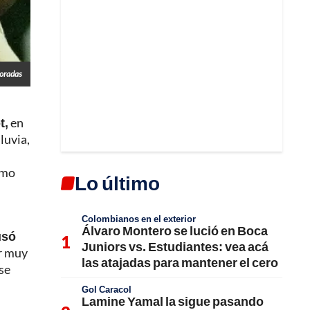
Doradas
t,
en
luvia,
imo
Lo último
Colombianos en el exterior
Álvaro Montero se lució en Boca
usó
Juniors vs. Estudiantes: vea acá
ar muy
las atajadas para mantener el cero
 se
Gol Caracol
Lamine Yamal la sigue pasando