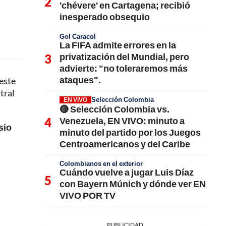
'chévere' en Cartagena; recibió
inesperado obsequio
Gol Caracol
La FIFA admite errores en la
privatización del Mundial, pero
advierte: "no toleraremos más
ataques".
 este
tral
Selección Colombia
EN VIVO
🔴 Selección Colombia vs.
Venezuela, EN VIVO: minuto a
sio
minuto del partido por los Juegos
Centroamericanos y del Caribe
Colombianos en el exterior
Cuándo vuelve a jugar Luis Díaz
con Bayern Múnich y dónde ver EN
VIVO POR TV
PUBLICIDAD