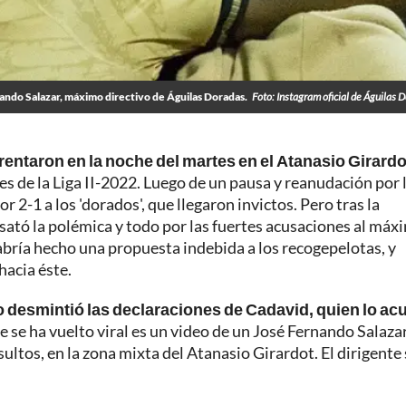
ando Salazar, máximo directivo de Águilas Doradas.
Foto: Instagram oficial de Águilas 
entaron en la noche del martes en el Atanasio Girardo
es de la Liga II-2022. Luego de un pausa y reanudación por l
r 2-1 a los 'dorados', que llegaron invictos. Pero tras la
sató la polémica y todo por las fuertes acusaciones al máx
habría hecho una propuesta indebida a los recogepelotas, y
hacia éste.
ro desmintió las declaraciones de Cadavid, quien lo ac
e se ha vuelto viral es un video de un José Fernando Salaz
nsultos, en la zona mixta del Atanasio Girardot. El dirigente