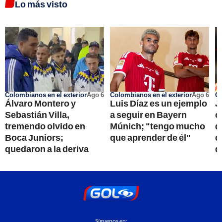
Lo más visto
Colombianos en el exterior
Ago 6
Colombianos en el exterior
Ago 6
Go
Álvaro Montero y
Luis Díaz es un ejemplo
J
Sebastián Villa,
a seguir en Bayern
o
tremendo olvido en
Múnich; "tengo mucho
d
Boca Juniors;
que aprender de él"
c
quedaron a la deriva
q
Síguenos en: