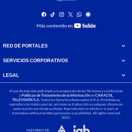
facebook
tiktok
instagram
twitter
whatsapp
google
youtube-
Más contenido en
footer
RED DE PORTALES
SERVICIOS CORPORATIVOS
LEGAL
El uso de este sitio web implica la aceptación de los
Términos y condiciones
y
Políticas de Tratamiento de la Información
de
CARACOL
TELEVISIÓN S.A.
Todos los Derechos Reservados D.R.A. Prohibida su
reproducción total o parcial, así como su traducción a cualquier idioma sin
autorización escrita de su titular. Reproduction in whole or in part, or
translation without written permission is prohibited. All rights reserved
2025.
MIEMBRO DE: