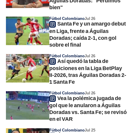
Águilas Doradas: "Perdimos
bien"
Fútbol Colombiano
Jul 26
Santa Fe y un amargo debut
en Liga, frente a Águilas
Doradas; caída 2-1, con gol
sobre el final
Fútbol Colombiano
Jul 26
Así quedó la tabla de
posiciones en la Liga BetPlay
II-2026, tras Águilas Doradas 2-
1 Santa Fe
Fútbol Colombiano
Jul 26
Vea la polémica jugada de
gol que le anularon a Águilas
Doradas vs. Santa Fe; se revisó
en el VAR
Fútbol Colombiano
Jul 25