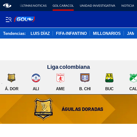
ÚLTIMAS NOTICAS
GOL CARACOL
UNIDAD INVESTIGATIVA
NOTICIAS
Tendencias:
LUIS DÍAZ
FIFA-INFANTINO
MILLONARIOS
JAM
PUBLICIDAD
Liga colombiana
Á. DOR
ALI
AME
B. CHI
BUC
CAL