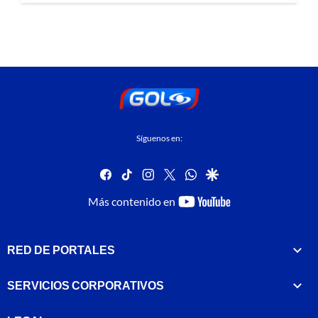
Síguenos en:
facebook
tiktok
instagram
twitter
whatsapp
google
youtube-
Más contenido en
footer
RED DE PORTALES
SERVICIOS CORPORATIVOS