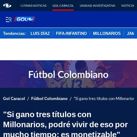
ÚLTIMAS NOTICAS
GOL CARACOL
UNIDAD INVESTIGATIVA
NOTICIAS
Tendencias:
LUIS DÍAZ
FIFA-INFANTINO
MILLONARIOS
JAM
PUBLICIDAD
/
/
Gol Caracol
Fútbol Colombiano
"Si gano tres títulos con Millonarios
"Si gano tres títulos con
Millonarios, podré vivir de eso por
mucho tiempo; es monetizable"