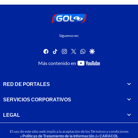
Síguenos en:
facebook
tiktok
instagram
twitter
whatsapp
google
youtube-
Más contenido en
footer
RED DE PORTALES
SERVICIOS CORPORATIVOS
LEGAL
El uso de este sitio web implica la aceptación de los
Términos y condiciones
y
Políticas de Tratamiento de la Información
de
CARACOL