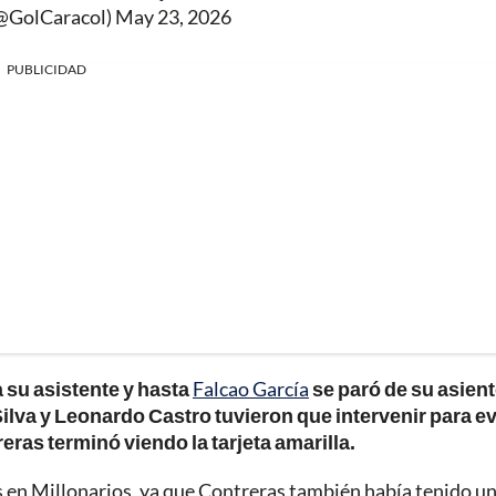
(@GolCaracol)
May 23, 2026
PUBLICIDAD
a su asistente y hasta
Falcao García
se paró de su asient
lva y Leonardo Castro tuvieron que intervenir para ev
ras terminó viendo la tarjeta amarilla.
es en Millonarios, ya que Contreras también había tenido u