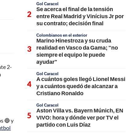
Gol Caracol
Se acerca el final de la tensión
entre Real Madrid y Vinícius Jr por
su contrato; decisión final
Colombianos en el exterior
Marino Hinestroza y su cruda
realidad en Vasco da Gama; "no
siempre el equipo le puede
ayudar"
te 2-
n
Gol Caracol
A cuántos goles llegó Lionel Messi
y a cuántos quedó de alcanzar a
Cristiano Ronaldo
Gol Caracol
Aston Villa vs. Bayern Múnich, EN
VIVO: hora y dónde ver por TV el
s 🔵 y
partido con Luis Díaz
tbol