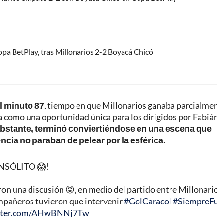
Copa BetPlay, tras Millonarios 2-2 Boyacá Chicó
l minuto 87
, tiempo en que Millonarios ganaba parcialmen
aba como una oportunidad única para los dirigidos por Fabiá
bstante, terminó conviertiéndose en una escena que
cia no paraban de pelear por la esférica.
INSÓLITO 😱!
n una discusión 😡, en medio del partido entre Millonario
ompañeros tuvieron que intervenir
#GolCaracol
#SiempreFu
itter.com/AHwBNNj7Tw