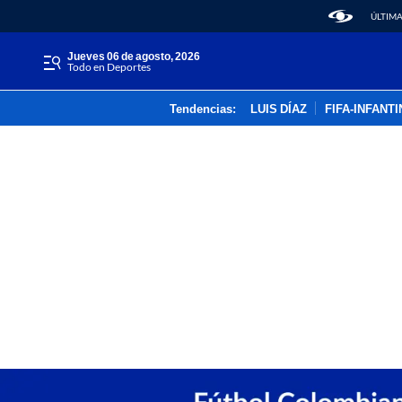
ÚLTIMA
jueves 06 de agosto, 2026
Todo en Deportes
Tendencias:
LUIS DÍAZ
FIFA-INFANT