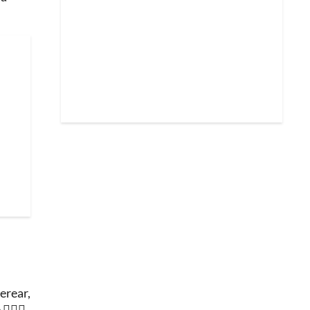
erear,
🏻‍♂️.