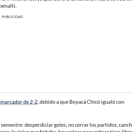
penalti.
PUBLICIDAD
 marcador de 2-2
, debido a que Boyacá Chicó igualó con
 semestre: desperdiciar goles, no cerrar los partidos, canch
a, lo único que faltaba, hay peleas para cobrar tiros libre 🤦