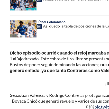
Fútbol Colombiano
Así quedó la tabla de posiciones de la 
Dicho episodio ocurrió cuando el reloj marcaba e
1 al 'ajedrezado'. Este cobro de tiro libre se present
Bustos de poder seguir dominando las acciones;
no o
generó enfado, ya que tanto Contreras como Valen
¡
Sebastián Valencia y Rodrigo Contreras protagonizaro
Boyacá Chicó que generó revuelo y varios de sus c
🇨🇴
pic.tw