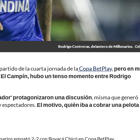
Rodrigo Contreras, delantero de Millonarios.
Col
 partido de la cuarta jornada de la
Copa BetPlay
,
pero en m
 El Campín, hubo un tenso momento entre Rodrigo
ador' protagonizaron una discusión
, misma que generó
y espectadores.
El motivo, quién iba a cobrar una pelota
onarios empató 2-2 con Boyacá Chicó en Copa BetPlay