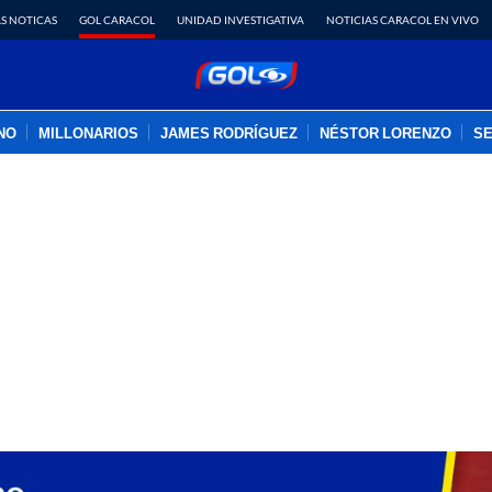
S NOTICAS
GOL CARACOL
UNIDAD INVESTIGATIVA
NOTICIAS CARACOL EN VIVO
INO
MILLONARIOS
JAMES RODRÍGUEZ
NÉSTOR LORENZO
SE
PUBLICIDAD