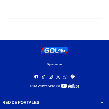
Síguenos en:
facebook
tiktok
instagram
twitter
whatsapp
google
youtube-
Más contenido en
footer
RED DE PORTALES