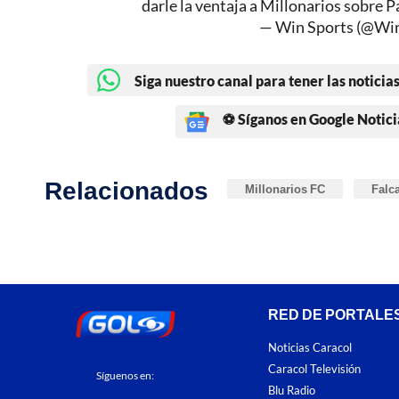
darle la ventaja a Millonarios sobre P
— Win Sports (@Wi
Siga nuestro canal para tener las noticias
⚽ Síganos en Google Notici
Relacionados
Millonarios FC
Falc
RED DE PORTALE
Noticias Caracol
Caracol Televisión
Síguenos en:
Blu Radio