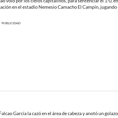
ao voló por los cielos capitalinos, para sentenciar el 1-0, e
tación en el estadio Nemesio Camacho El Campín, jugando
PUBLICIDAD
Falcao García la cazó en el área de cabeza y anotó un golazo