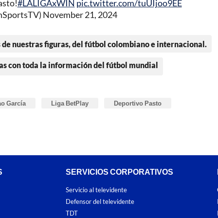
asto!
#LALIGAxWIN
pic.twitter.com/tuUIjoo9EE
nSportsTV)
November 21, 2024
 de nuestras figuras, del fútbol colombiano e internacional.
as con toda la información del fútbol mundial
ao García
Liga BetPlay
Deportivo Pasto
S
SERVICIOS CORPORATIVOS
Servicio al televidente
Defensor del televidente
TDT