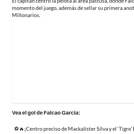
El capitán centró la pelota al área pastusa, donde Falc
momento del juego, además de sellar su primera ano
Millonarios.
Vea el gol de Falcao García:
⚽🔥¡Centro preciso de Mackalister Silva y el ‘Tigre’ 