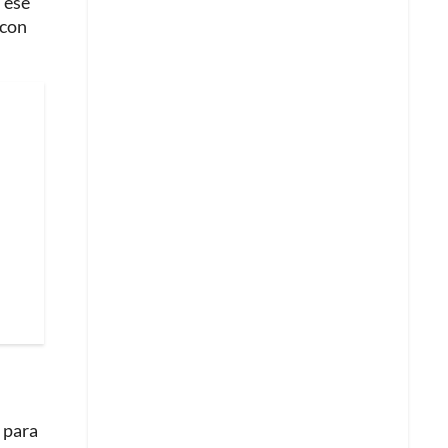
n ese
 con
 para