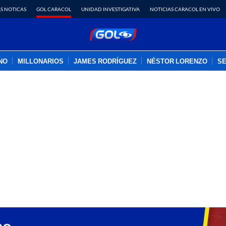
S NOTICAS
GOL CARACOL
UNIDAD INVESTIGATIVA
NOTICIAS CARACOL EN VIVO
INO
MILLONARIOS
JAMES RODRÍGUEZ
NÉSTOR LORENZO
SE
PUBLICIDAD