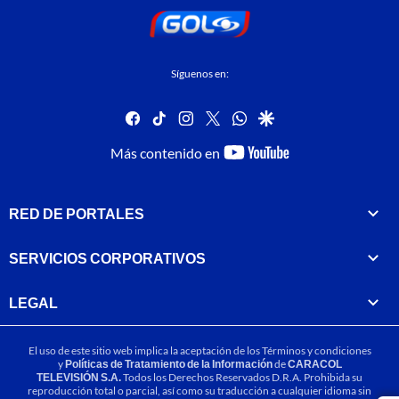
Síguenos en:
facebook
tiktok
instagram
twitter
whatsapp
google
youtube-
Más contenido en
footer
RED DE PORTALES
SERVICIOS CORPORATIVOS
LEGAL
El uso de este sitio web implica la aceptación de los
Términos y condiciones
y
Políticas de Tratamiento de la Información
de
CARACOL
TELEVISIÓN S.A.
Todos los Derechos Reservados D.R.A. Prohibida su
reproducción total o parcial, así como su traducción a cualquier idioma sin