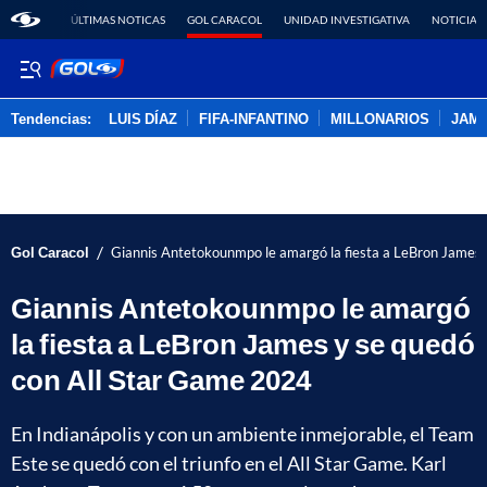
ÚLTIMAS NOTICAS
GOL CARACOL
UNIDAD INVESTIGATIVA
NOTICIAS
Tendencias:
LUIS DÍAZ
FIFA-INFANTINO
MILLONARIOS
JAM
PUBLICIDAD
/
Gol Caracol
Giannis Antetokounmpo le amargó la fiesta a LeBron James 
Giannis Antetokounmpo le amargó
la fiesta a LeBron James y se quedó
con All Star Game 2024
En Indianápolis y con un ambiente inmejorable, el Team
Este se quedó con el triunfo en el All Star Game. Karl