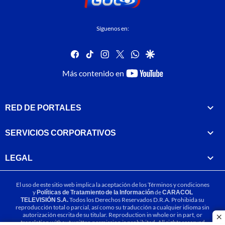
Síguenos en:
facebook
tiktok
instagram
twitter
whatsapp
google
youtube-
Más contenido en
footer
RED DE PORTALES
SERVICIOS CORPORATIVOS
LEGAL
El uso de este sitio web implica la aceptación de los
Términos y condiciones
y
Políticas de Tratamiento de la Información
de
CARACOL
TELEVISIÓN S.A.
Todos los Derechos Reservados D.R.A. Prohibida su
reproducción total o parcial, así como su traducción a cualquier idioma sin
autorización escrita de su titular. Reproduction in whole or in part, or
cl
translation without written permission is prohibited. All rights reserved