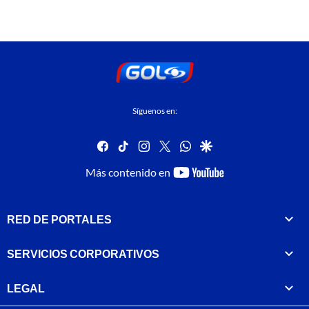
Síguenos en:
facebook
tiktok
instagram
twitter
whatsapp
google
youtube-
Más contenido en
footer
RED DE PORTALES
SERVICIOS CORPORATIVOS
LEGAL