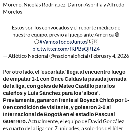
Moreno, Nicolás Rodríguez, Dairon Asprilla y Alfredo
Morelos.
Estos son los convocados y el reporte médico de
nuestro equipo, previo al juego ante América 🟢
⚪️
#VamosTodosJuntos
🇳🇬
pic.twitter.com/fKPBsQRIZ4
— Atlético Nacional (@nacionaloficial)
February 4, 2026
Por otro lado,
el 'escarlata' llega al encuentro luego
de empatar 1-1 con Once Caldas la pasada jornada
de la liga, con goles de Mateo Castillo para los
caleños y Luis Sánchez para los 'albos'.
Previamente, ganaron frente al Boyacá Chicó por 1-
0 en condición de visitante, y golearon 3-0 al
Internacional de Bogotá en el estadio Pascual
Guerrero.
Actualmente, el equipo de David González
es cuarto de la liga con 7 unidades, a solo dos del líder