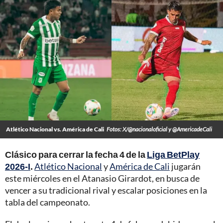
Atlético Nacional vs. América de Cali
Fotos: X/@nacionaloficial y @AmericadeCali
Clásico para cerrar la fecha 4 de la
Liga BetPlay
2026-I
.
Atlético Nacional
y
América de Cali
jugarán
este miércoles en el Atanasio Girardot, en busca de
vencer a su tradicional rival y escalar posiciones en la
tabla del campeonato.