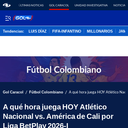
ÚLTIMAS NOTICAS
GOL CARACOL
UNIDAD INVESTIGATIVA
NOTICIAS
Tendencias:
LUIS DÍAZ
FIFA-INFANTINO
MILLONARIOS
JAM
PUBLICIDAD
/
/
Gol Caracol
Fútbol Colombiano
A qué hora juega HOY Atlético Nacio
A qué hora juega HOY Atlético
Nacional vs. América de Cali por
Liga BetPlay 2026-I