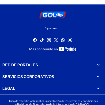
Síguenos en:
facebook
tiktok
instagram
twitter
whatsapp
google
youtube-
Más contenido en
footer
RED DE PORTALES
SERVICIOS CORPORATIVOS
LEGAL
El uso de este sitio web implica la aceptación de los
Términos y condiciones
y
Políticas de Tratamiento de la Información
de
CARACOL