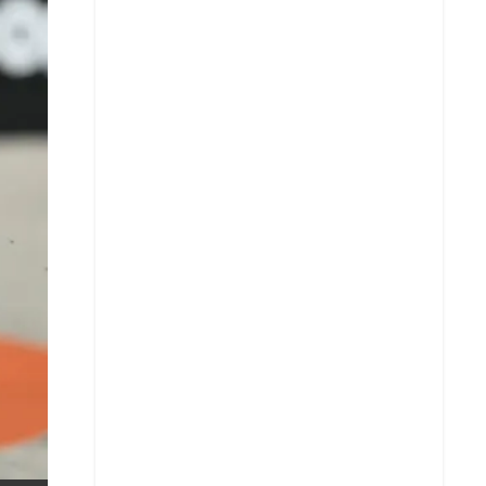
X
Whatsapp