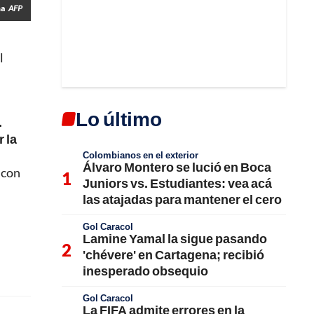
na
AFP
l
Lo último
.
 la
Colombianos en el exterior
Álvaro Montero se lució en Boca
 con
Juniors vs. Estudiantes: vea acá
las atajadas para mantener el cero
Gol Caracol
Lamine Yamal la sigue pasando
'chévere' en Cartagena; recibió
inesperado obsequio
Gol Caracol
La FIFA admite errores en la