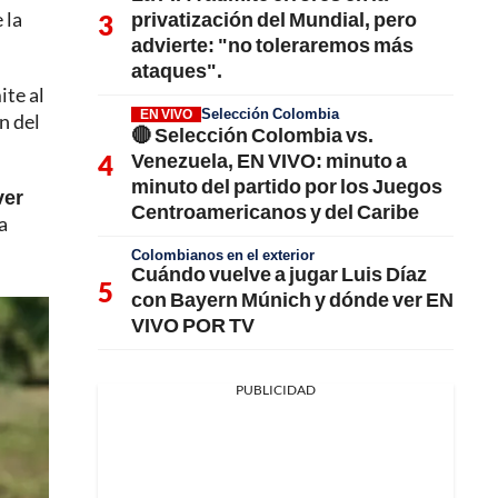
privatización del Mundial, pero
 la
advierte: "no toleraremos más
ataques".
ite al
Selección Colombia
EN VIVO
n del
🔴 Selección Colombia vs.
Venezuela, EN VIVO: minuto a
minuto del partido por los Juegos
ver
Centroamericanos y del Caribe
a
Colombianos en el exterior
Cuándo vuelve a jugar Luis Díaz
con Bayern Múnich y dónde ver EN
VIVO POR TV
PUBLICIDAD