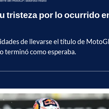
 cierre del MotoGP: doloroso relato
u tristeza por lo ocurrido e
lidades de llevarse el título de MotoG
no terminó como esperaba.