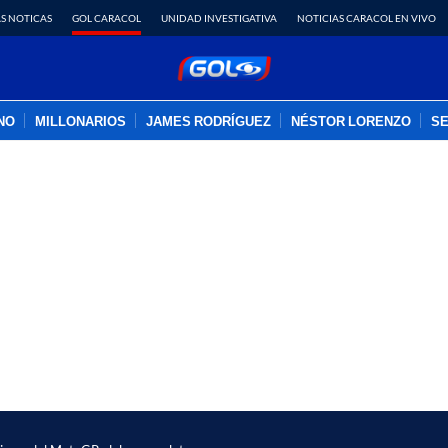
S NOTICAS
GOL CARACOL
UNIDAD INVESTIGATIVA
NOTICIAS CARACOL EN VIVO
INO
MILLONARIOS
JAMES RODRÍGUEZ
NÉSTOR LORENZO
SE
PUBLICIDAD