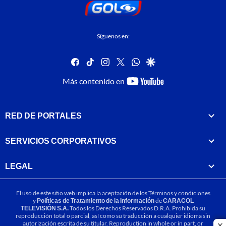
Síguenos en:
facebook
tiktok
instagram
twitter
whatsapp
google
youtube-
Más contenido en
footer
RED DE PORTALES
SERVICIOS CORPORATIVOS
LEGAL
El uso de este sitio web implica la aceptación de los
Términos y condiciones
y
Políticas de Tratamiento de la Información
de
CARACOL
TELEVISIÓN S.A.
Todos los Derechos Reservados D.R.A. Prohibida su
reproducción total o parcial, así como su traducción a cualquier idioma sin
autorización escrita de su titular. Reproduction in whole or in part, or