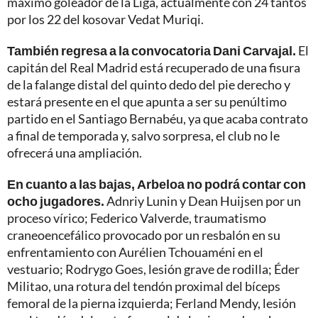
máximo goleador de la Liga, actualmente con 24 tantos
por los 22 del kosovar Vedat Muriqi.
También regresa a la convocatoria Dani Carvajal.
El
capitán del Real Madrid está recuperado de una fisura
de la falange distal del quinto dedo del pie derecho y
estará presente en el que apunta a ser su penúltimo
partido en el Santiago Bernabéu, ya que acaba contrato
a final de temporada y, salvo sorpresa, el club no le
ofrecerá una ampliación.
En cuanto a las bajas, Arbeloa no podrá contar con
ocho jugadores.
Adnriy Lunin y Dean Huijsen por un
proceso vírico; Federico Valverde, traumatismo
craneoencefálico provocado por un resbalón en su
enfrentamiento con Aurélien Tchouaméni en el
vestuario; Rodrygo Goes, lesión grave de rodilla; Éder
Militao, una rotura del tendón proximal del bíceps
femoral de la pierna izquierda; Ferland Mendy, lesión