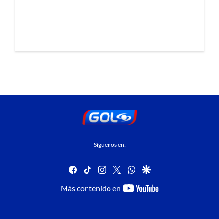
Síguenos en:
facebook
tiktok
instagram
twitter
whatsapp
google
youtube-
Más contenido en
footer