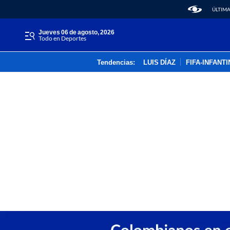
ÚLTIMA
jueves 06 de agosto, 2026
Todo en Deportes
Tendencias:
LUIS DÍAZ
FIFA-INFANT