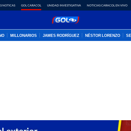
S NOTICAS
GOL CARACOL
UNIDAD INVESTIGATIVA
NOTICIAS CARACOL EN VIVO
INO
MILLONARIOS
JAMES RODRÍGUEZ
NÉSTOR LORENZO
SE
PUBLICIDAD