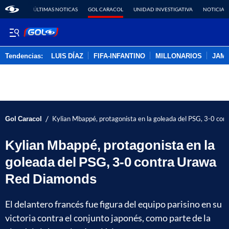
ÚLTIMAS NOTICAS
GOL CARACOL
UNIDAD INVESTIGATIVA
NOTICIAS
Tendencias:
LUIS DÍAZ
FIFA-INFANTINO
MILLONARIOS
JAM
PUBLICIDAD
/
Gol Caracol
Kylian Mbappé, protagonista en la goleada del PSG, 3-0 co
Kylian Mbappé, protagonista en la
goleada del PSG, 3-0 contra Urawa
Red Diamonds
El delantero francés fue figura del equipo parisino en su
victoria contra el conjunto japonés, como parte de la