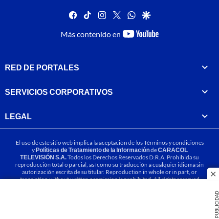
facebook
tiktok
instagram
twitter
whatsapp
google
youtube-
Más contenido en
footer
RED DE PORTALES
SERVICIOS CORPORATIVOS
LEGAL
El uso de este sitio web implica la aceptación de los
Términos y condiciones
y
Políticas de Tratamiento de la Información
de
CARACOL
TELEVISIÓN S.A.
Todos los Derechos Reservados D.R.A. Prohibida su
reproducción total o parcial, así como su traducción a cualquier idioma sin
autorización escrita de su titular. Reproduction in whole or in part, or
cl
translation without written permission is prohibited. All rights reserved
2025.
PUBLICIDA
MIEMBRO DE: