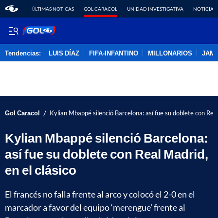
ÚLTIMAS NOTICAS
GOL CARACOL
UNIDAD INVESTIGATIVA
NOTICIAS
Tendencias:
LUIS DÍAZ
FIFA-INFANTINO
MILLONARIOS
JAM
PUBLICIDAD
/
Gol Caracol
Kylian Mbappé silenció Barcelona: así fue su doblete con Real
Kylian Mbappé silenció Barcelona:
así fue su doblete con Real Madrid,
en el clásico
El francés no falla frente al arco y colocó el 2-0 en el
marcador a favor del equipo ‘merengue’ frente al