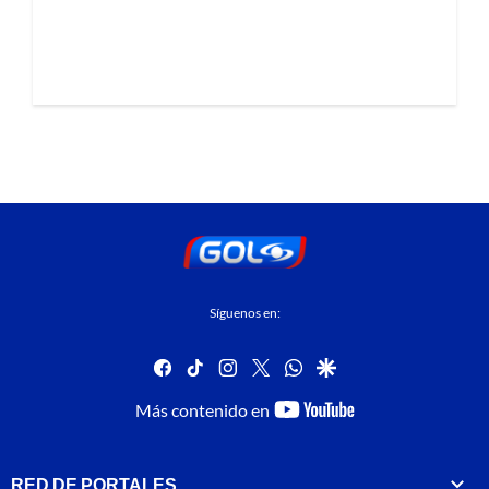
Síguenos en:
facebook
tiktok
instagram
twitter
whatsapp
google
youtube-
Más contenido en
footer
RED DE PORTALES