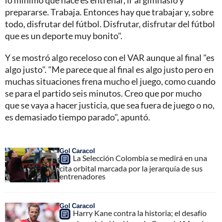
prepararse. Trabaja. Entonces hay que trabajar y, sobre
todo, disfrutar del fútbol. Disfrutar, disfrutar del fútbol
que es un deporte muy bonito".
Y se mostró algo receloso con el VAR aunque al final "es
algo justo". "Me parece que al final es algo justo pero en
muchas situaciones frena mucho el juego, como cuando
se para el partido seis minutos. Creo que por mucho
que se vaya a hacer justicia, que sea fuera de juego o no,
es demasiado tiempo parado", apuntó.
Gol Caracol
La Selección Colombia se medirá en una
cita orbital marcada por la jerarquía de sus
entrenadores
Gol Caracol
Harry Kane contra la historia; el desafío