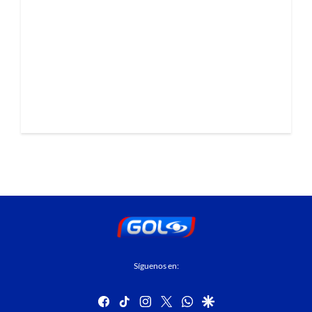
Síguenos en:
facebook
tiktok
instagram
twitter
whatsapp
google