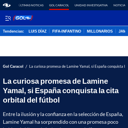
ÚLTIMAS NOTICAS
GOL CARACOL
UNIDAD INVESTIGATIVA
NOTICIAS
Tendencias:
LUIS DÍAZ
FIFA-INFANTINO
MILLONARIOS
JAM
PUBLICIDAD
/
Gol Caracol
La curiosa promesa de Lamine Yamal, si España conquista la ci
La curiosa promesa de Lamine
Yamal, si España conquista la cita
orbital del fútbol
Entre la ilusión y la confianza en la selección de España,
Lamine Yamal ha sorprendido con una promesa poco