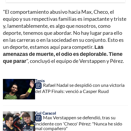
"El comportamiento abusivo hacia Max, Checo, el
equipo y sus respectivas familias es impactante y triste
y, lamentablemente, es algo que nosotros, como
deporte, tenemos que abordar. No hay lugar para ello
en las carreras o en la sociedad en su conjunto. Esto es
un deporte, estamos aquí para competir.
Las
amenazas de muerte, el odio es deplorable. Tiene
que parar
", concluyó el equipo de Verstappen y Pérez.
Tenis
Rafael Nadal se despidió con una victoria
del ATP Finals: venció a Casper Ruud
Gol Caracol
Max Verstappen se defendió, tras su
incidente con 'Checo' Pérez: "Nunca he sido
mal compañero"