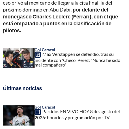
eso privó al mexicano de llegar a la cita final, la del
próximo domingo en Abu Dabi,
por delante del
monegasco Charles Leclerc (Ferrari), con el que
está empatado a puntos en la clasificación de
pilotos.
Gol Caracol
Max Verstappen se defendió, tras su
incidente con 'Checo' Pérez: "Nunca he sido
mal compañero"
Últimas noticias
Gol Caracol
Partidos EN VIVO HOY 8 de agosto del
2026: horarios y programación por TV