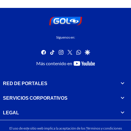
Síguenos en:
facebook
tiktok
instagram
twitter
whatsapp
google
youtube-
Más contenido en
footer
RED DE PORTALES
SERVICIOS CORPORATIVOS
LEGAL
El uso de este sitio web implica la aceptación de los
Términos y condiciones