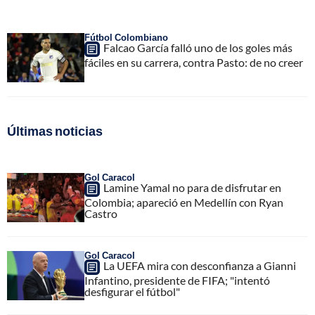
Fútbol Colombiano
Falcao García falló uno de los goles más
fáciles en su carrera, contra Pasto: de no creer
Últimas noticias
Gol Caracol
Lamine Yamal no para de disfrutar en
Colombia; apareció en Medellín con Ryan
Castro
Gol Caracol
La UEFA mira con desconfianza a Gianni
Infantino, presidente de FIFA; "intentó
desfigurar el fútbol"