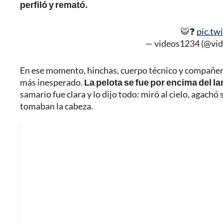
perfiló y remató.
🐯❓
pic.tw
— videos1234 (@vi
En ese momento, hinchas, cuerpo técnico y compañero
más inesperado.
La pelota se fue por encima del la
samario fue clara y lo dijo todo: miró al cielo, agach
tomaban la cabeza.