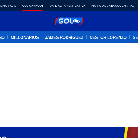
S NOTICAS
GOL CARACOL
UNIDAD INVESTIGATIVA
NOTICIAS CARACOL EN VIVO
INO
MILLONARIOS
JAMES RODRÍGUEZ
NÉSTOR LORENZO
SE
PUBLICIDAD