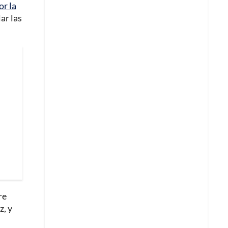
or la
lar las
re
z, y