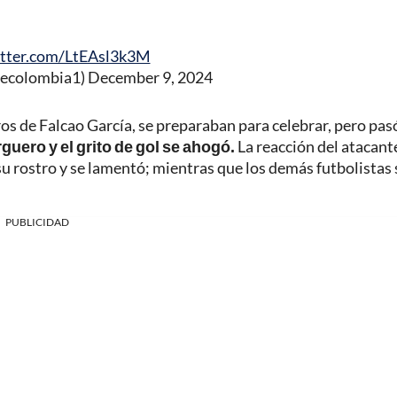
itter.com/LtEAsl3k3M
decolombia1)
December 9, 2024
s de Falcao García, se preparaban para celebrar, pero pasó
rguero y el grito de gol se ahogó.
La reacción del atacant
ó su rostro y se lamentó; mientras que los demás futbolistas 
PUBLICIDAD