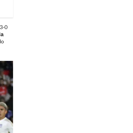
 3-0
la
do