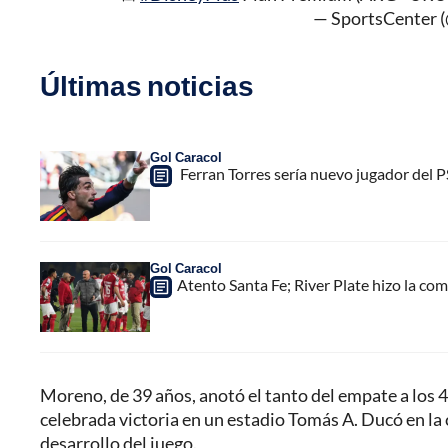
— SportsCenter
Últimas noticias
Gol Caracol
Ferran Torres sería nuevo jugador del PS
Gol Caracol
Atento Santa Fe; River Plate hizo la com
Moreno, de 39 años, anotó el tanto del empate a los 4
celebrada victoria en un estadio Tomás A. Ducó en la c
desarrollo del juego.