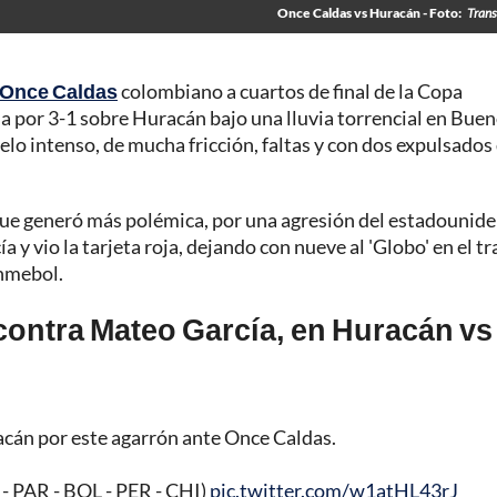
Once Caldas vs Huracán - Foto:
Trans
Once Caldas
colombiano a cuartos de final de la Copa
ia por 3-1 sobre Huracán bajo una lluvia torrencial en Bue
elo intenso, de mucha fricción, faltas y con dos expulsados
 que generó más polémica, por una agresión del estadounid
a y vio la tarjeta roja, dejando con nueve al 'Globo' en el t
onmebol.
 contra Mateo García, en Huracán vs
cán por este agarrón ante Once Caldas.
 PAR - BOL - PER - CHI)
pic.twitter.com/w1atHL43rJ