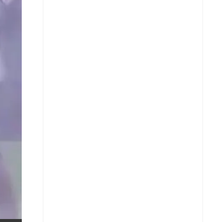
X
Whatsapp