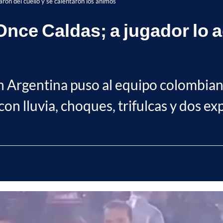
ron del cuello y se calentaron los ánimos
nce Caldas; a jugador lo a
n Argentina puso al equipo colombian
on lluvia, choques, trifulcas y dos e