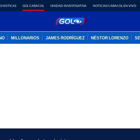
S NOTICAS
GOL CARACOL
UNIDAD INVESTIGATIVA
NOTICIAS CARACOL EN VIVO
INO
MILLONARIOS
JAMES RODRÍGUEZ
NÉSTOR LORENZO
SE
PUBLICIDAD